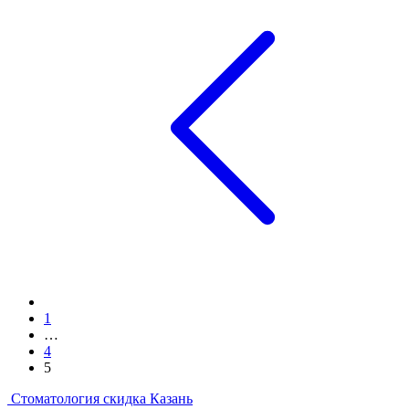
1
…
4
5
Стоматология скидка Казань