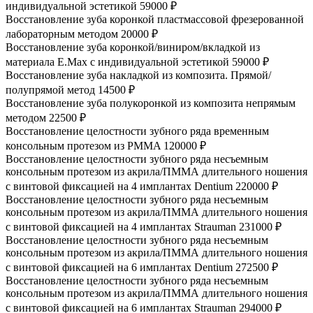
индивидуальной эстетикой
59000 ₽
Восстановление зуба коронкой пластмассовой фрезерованной
лабораторным методом
20000 ₽
Восстановление зуба коронкой/виниром/вкладкой из
материала E.Max с индивидуальной эстетикой
59000 ₽
Восстановление зуба накладкой из композита. Прямой/
полупрямой метод
14500 ₽
Восстановление зуба полукоронкой из композита непрямым
методом
22500 ₽
Восстановление целостности зубного ряда временным
консольным протезом из PMMA
120000 ₽
Восстановление целостности зубного ряда несъемным
консольным протезом из акрила/ПММА длительного ношения
с винтовой фиксацией на 4 имплантах Dentium
220000 ₽
Восстановление целостности зубного ряда несъемным
консольным протезом из акрила/ПММА длительного ношения
с винтовой фиксацией на 4 имплантах Strauman
231000 ₽
Восстановление целостности зубного ряда несъемным
консольным протезом из акрила/ПММА длительного ношения
с винтовой фиксацией на 6 имплантах Dentium
272500 ₽
Восстановление целостности зубного ряда несъемным
консольным протезом из акрила/ПММА длительного ношения
с винтовой фиксацией на 6 имплантах Strauman
294000 ₽