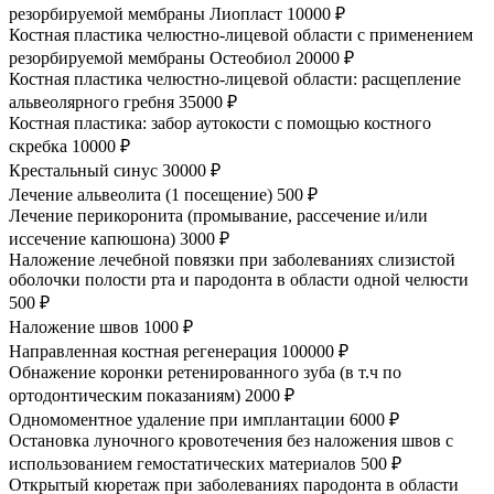
резорбируемой мембраны Лиопласт
10000 ₽
Костная пластика челюстно-лицевой области с применением
резорбируемой мембраны Остеобиол
20000 ₽
Костная пластика челюстно-лицевой области: расщепление
альвеолярного гребня
35000 ₽
Костная пластика: забор аутокости с помощью костного
скребка
10000 ₽
Крестальный синус
30000 ₽
Лечение альвеолита (1 посещение)
500 ₽
Лечение перикоронита (промывание, рассечение и/или
иссечение капюшона)
3000 ₽
Наложение лечебной повязки при заболеваниях слизистой
оболочки полости рта и пародонта в области одной челюсти
500 ₽
Наложение швов
1000 ₽
Направленная костная регенерация
100000 ₽
Обнажение коронки ретенированного зуба (в т.ч по
ортодонтическим показаниям)
2000 ₽
Одномоментное удаление при имплантации
6000 ₽
Остановка луночного кровотечения без наложения швов с
использованием гемостатических материалов
500 ₽
Открытый кюретаж при заболеваниях пародонта в области