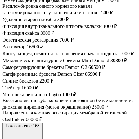
цементом/резорцин-формальдегидным методом
1500 ₽
Распломбировка одного корневого канала,
запломбированного гуттаперчей или пастой
1500 ₽
Удаление старой пломбы
300 ₽
Фиксация внутриканального штифта/ вкладки
1000 ₽
Фиксация скайса
3000 ₽
Эстетическая реставрация
7000 ₽
Активатор
16500 ₽
Консультация, осмотр и план лечения врача ортодонта
1000 ₽
Металлические лигатурные брекеты Mini Damond
30800 ₽
Саморегулирующие брекеты Damon Q2
60500 ₽
Сапфированные брекеты Damon Clear
86900 ₽
Снятие брекетов
2200 ₽
Трейнер
16500 ₽
Установка ретейнера 1 зуба
1000 ₽
Восстановление зуба коронкой постоянной безметалловой из
диоксида циркония (метод окрашивания)
25000 ₽
Направленная костная регенирация мембраной титановой
OssBuilder
60000 ₽
Показать ещё 168