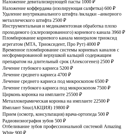
Наложение девитализирующей пасты
1000 ₽
Наложение коффердама (изолирующая салфетка)
600 ₽
Удаление внутриканального штифта /вкладки –анкерного
металлического штифта
2500 ₽
Инструментальная и медикаментозная обработка плохо
проходимого (склерозированного) корневого канала
3960 ₽
Пломбирование корневого канала минералом триоксид
агрегатом (МТА, Триоксидент, Про Рут)
4000 ₽
Временное пломбирование системы корневых каналов с
несформированной верхушкой кальций содержащим
препаратом на длительный срок (Апексогенез)
2500 ₽
Лечение глубокого кариеса
5200 ₽
Лечение среднего кариеса
4700 ₽
Лечение среднего кариеса под микроскопом
6500 ₽
Лечение глубокого кариеса под микроскопом
7500 ₽
Цирконь коронка на импланте
25500 ₽
Металлокерамическая коронка на импланте
22500 ₽
Имплант Snuc(АКЦИЯ)
19800 ₽
Прием (осмотр, консультация) врача-ортопеда
500 ₽
Радиовизиография зубов
500 ₽
Отбеливание зубов профессиональной системой Amazing
White
900 ₽