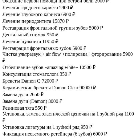
Оказание первой помощи при острой боли
2000 ₽
Лечение среднего кариеса
5900 ₽
Лечение глубокого кариеса
6900 ₽
Лечение периодонтита
15870 ₽
Реставрация фронтальной группы зубов
5900 ₽
Дентальный снимок
950 ₽
Лечение пульпита
11950 ₽
Реставрация фронтальных зубов
5900 ₽
Чистка ультразвук + air flow +полировка+ фторирование
5900
₽
Отбеливание зубов «amazing white»
10500 ₽
Консультация стоматолога
350 ₽
Брекеты Damon Q
72000 ₽
Керамические брекеты Damon Clear
90000 ₽
Замена дуги
2650 ₽
Замена дуги (Damon)
3000 ₽
Резиновая тяга
550 ₽
Установка, замена эластической цепочки на 1 зубной ряд
1100
₽
Установка лигатуры на 1 зубной ряд
950 ₽
Фиксация несъемного ретейнера (6 зубов)
6000 ₽