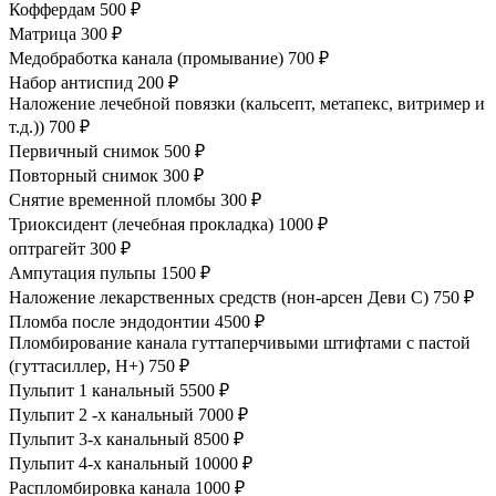
Коффердам
500 ₽
Матрица
300 ₽
Медобработка канала (промывание)
700 ₽
Набор антиспид
200 ₽
Наложение лечебной повязки (кальсепт, метапекс, витример и
т.д.))
700 ₽
Первичный снимок
500 ₽
Повторный снимок
300 ₽
Снятие временной пломбы
300 ₽
Триоксидент (лечебная прокладка)
1000 ₽
оптрагейт
300 ₽
Ампутация пульпы
1500 ₽
Наложение лекарственных средств (нон-арсен Деви С)
750 ₽
Пломба после эндодонтии
4500 ₽
Пломбирование канала гуттаперчивыми штифтами с пастой
(гуттасиллер, Н+)
750 ₽
Пульпит 1 канальный
5500 ₽
Пульпит 2 -х канальный
7000 ₽
Пульпит 3-х канальный
8500 ₽
Пульпит 4-х канальный
10000 ₽
Распломбировка канала
1000 ₽