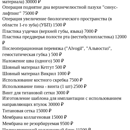
материала)
30000 ₽
Операция поднятие дна верхнечелюстной пазухи "синус-
лифтинг"
75000 ₽
Операция увеличение биологического пространства (в
области 1-го зуба) (УБП)
1500 ₽
Пластика уздечки (верхней губы, языка)
7000 ₽
Пластика преддверья полости рта (вестибуллопластика)
12000
₽
Послеоперационная перевязка ("Alvogil", "Альвостаз",
гемостатическая губка )
500 ₽
Наложение шва (одного)
500 ₽
Шовный материал Кетгут
500 ₽
Шовный материал Викрил
1000 ₽
Использование костного скребка
7500 ₽
Использование пина - винта (1 шт)
2500 ₽
Винт для титановой сетки
3000 ₽
Изготовление шаблона для имплантации с использованием
направляющих втулок
30000 ₽
Титановая сетка
15000 ₽
Мембрана коллагеновая
15000 ₽
Мембрана не резорбируемая
9500 ₽
Цилиндрический колагеновый блок
11500 ₽