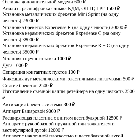
Отливка дополнительной модели
600 ₽
Анализ - расшифровка снимка КДМ, ОПТГ, ТРГ
1500 ₽
Установка металлических брекетов Mini Sprint (на одну
челюсть)
23000 ₽
Установка брекетов Experiense R (на одну челюсть)
30000 ₽
Установка керамических брекетов Experiense С (на одну
челюсть)
38000 ₽
Установка керамических брекетов Experiense R + С (на одну
челюсть)
35000 ₽
Установка щечного замка
1000 ₽
Дуга
1000 ₽
Сепарация контактных пуктов
100 ₽
Фиксация дуг металическими, эластичными лигатурами
500 ₽
Снятие брекетов
2500 ₽
Изготовление съемной каппы ретейнера на одну челюсть
2500
₽
Активация брекет - системы
300 ₽
Аппарат Башаровой
9000 ₽
Расширяющая пластина с винтом вестибулярной
12500 ₽
Аппарат с рукообразной пружиной или толкателем и
вестибулярной дугой
12000 ₽
Аппарат с наклонной плоскостью и вестибулярной дугой