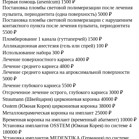
Первая помощь (arsenicum)
1500 ₽
Постановка пломбы световой полимеризации после лечения
пульпита, периодонтита (одна поверхность)
5000 ₽
Постановка пломбы световой полимеризации с нарушением
контактного пункта после лечения пульпита, периодонтита
5500 ₽
Пломбирование 1 канала (гуттаперчей)
1500 ₽
Апликационная анестезия (гель или спрей)
100 ₽
Использование набора
300 ₽
Лечение поверхностного кариеса
4000 ₽
Лечение среднего кариеса
4800 ₽
Лечение среднего кариеса на апроксимальной поверхности
5000 ₽
Лечение глубокого кариеса
5500 ₽
Отсроченное лечение острого, глубокого кариеса
3000 ₽
Straumann (Швейцария) циркониевая коронка
40000 ₽
Osstem (Южная Корея) циркониевая коронка
38000 ₽
Металлокерамическая коронка на имплант
25000 ₽
Временная коронка на имплант (временный абатмент)
10000 ₽
Установка имплантов OSSTEM (Южная Корея) по системе 4
180000 ₽
Установка имплантов MEDENTIKA (Германия) по системе