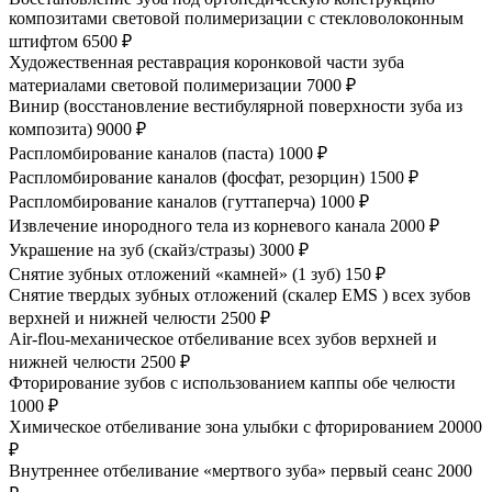
композитами световой полимеризации с стекловолоконным
штифтом
6500 ₽
Художественная реставрация коронковой части зуба
материалами световой полимеризации
7000 ₽
Винир (восстановление вестибулярной поверхности зуба из
композита)
9000 ₽
Распломбирование каналов (паста)
1000 ₽
Распломбирование каналов (фосфат, резорцин)
1500 ₽
Распломбирование каналов (гуттаперча)
1000 ₽
Извлечение инородного тела из корневого канала
2000 ₽
Украшение на зуб (cкайз/cтразы)
3000 ₽
Снятие зубных отложений «камней» (1 зуб)
150 ₽
Снятие твердых зубных отложений (скалер EMS ) всех зубов
верхней и нижней челюсти
2500 ₽
Air-flou-механическое отбеливание всех зубов верхней и
нижней челюсти
2500 ₽
Фторирование зубов с использованием каппы обе челюсти
1000 ₽
Химическое отбеливание зона улыбки с фторированием
20000
₽
Внутреннее отбеливание «мертвого зуба» первый сеанс
2000