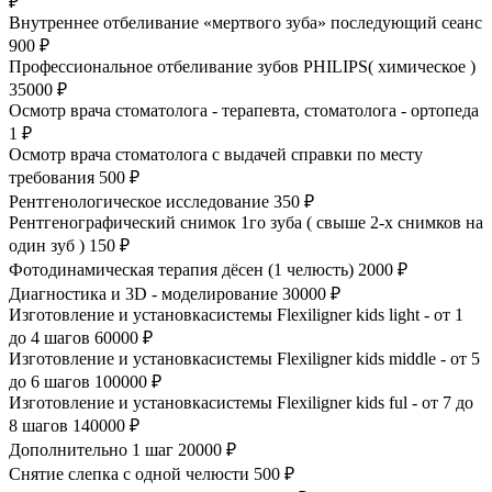
₽
Внутреннее отбеливание «мертвого зуба» последующий сеанс
900 ₽
Профессиональное отбеливание зубов РHILIPS( химическое )
35000 ₽
Осмотр врача стоматолога - терапевта, стоматолога - ортопеда
1 ₽
Осмотр врача стоматолога с выдачей справки по месту
требования
500 ₽
Рентгенологическое исследование
350 ₽
Рентгенографический снимок 1го зуба ( свыше 2-х снимков на
один зуб )
150 ₽
Фотодинамическая терапия дёсен (1 челюсть)
2000 ₽
Диагностика и 3D - моделирование
30000 ₽
Изготовление и установкасистемы Flexiligner kids light - от 1
до 4 шагов
60000 ₽
Изготовление и установкасистемы Flexiligner kids middle - от 5
до 6 шагов
100000 ₽
Изготовление и установкасистемы Flexiligner kids ful - от 7 до
8 шагов
140000 ₽
Дополнительно 1 шаг
20000 ₽
Снятие слепка с одной челюсти
500 ₽