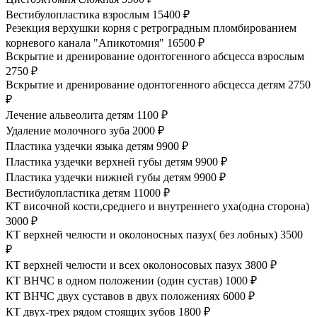
Вестибулопластика взрослым
15400 ₽
Резекция верхушки корня с ретроградным пломбированием
корневого канала "Апикотомия"
16500 ₽
Вскрытие и дренирование одонтогенного абсцесса взрослым
2750 ₽
Вскрытие и дренирование одонтогенного абсцесса детям
2750
₽
Лечение альвеолита детям
1100 ₽
Удаление молочного зуба
2000 ₽
Пластика уздечки языка детям
9900 ₽
Пластика уздечки верхней губы детям
9900 ₽
Пластика уздечки нижней губы детям
9900 ₽
Вестибулопластика детям
11000 ₽
КТ височной кости,среднего и внутреннего уха(одна сторона)
3000 ₽
КТ верхней челюсти и околоносных пазух( без лобных)
3500
₽
КТ верхней челюсти и всех околоносовых пазух
3800 ₽
КТ ВНЧС в одном положении (один сустав)
1000 ₽
КТ ВНЧС двух суставов в двух положениях
6000 ₽
КТ двух-трех рядом стоящих зубов
1800 ₽