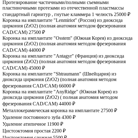
Протезирование частичными/полными съемными
пластиночными протезами из отечественной пластмассы
стандартный гарнитур , гнутые кламмера 1 челюсть
25000 ₽
Коронка на имплантате "Lenmiriot" (Россия) из диоксида
циркония (ZrO2) (полная анатомия методом фрезерования
CAD/CAM)
27500 ₽
Коронка на имплантате "Osstem" (Южная Корея) из диоксида
циркония (ZrO2) (полная анатомия методом фрезерования
CAD/CAM)
44000 ₽
Коронка на имплантате "Antagyr" (Франция) из диоксида
циркония (ZrO2) (полная анатомия методом фрезерования
CAD/CAM)
45000 ₽
Коронка на имплантате "Shtraumann" (Швейцария) из
диоксида циркония (ZrO2) (полная анатомия методом
фрезерования CAD/CAM)
66000 ₽
Коронка на имплантате "AnyRidge" (Южная Корея) из
диоксида циркония (ZrO2) ( полная анатомия методом
фрезерования CAD/CAM)
44000 ₽
Металлокерамическая коронка на имплантате
27500 ₽
Удаление постоянного зуба
4300 ₽
Удаление атипичное
11900 ₽
Цистоэктомия простая
2200 ₽
Цистоэктомия сложная
5500 ₽