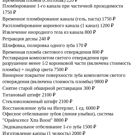
Временная пломба (Септопак)
220 ₽
Пломбирование 1-го канала при частичной проходимости
1750 ₽
Временное пломбирование канала (гель, паста)
1750 ₽
Распломбирование корневого канала (1 канал)
1200 ₽
Извлечение инородного тела из канала
800 ₽
Ретракция десны
240 ₽
Шлифовка, полировка одного зуба
170 ₽
Временная пломба светового отверждения
800 ₽
Реставрация композитом светого отверждения при
разрушении менее 1/2 коронковой части (включена стоимость
пломбы) + подбор цвета
7500 ₽
Винирное покрытие поверхности зуба композитом светого
отверждения (включена стоимость пломбы)
9800 ₽
Снятие старой обширной реставрации
300 ₽
Титановый штифт
2100 ₽
Стекловолоконный штифт
2100 ₽
Восстановление зуба на Интерлиг, 1 ед.
6000 ₽
Офисное отбеливание зубов (линия улыбки), система
"Opalescence Xtra Boost"
8800 ₽
Эндоканальное отбеливание 1-го зуба
1500 ₽
Изготовление каппы (1 челюсть)
2000 ₽